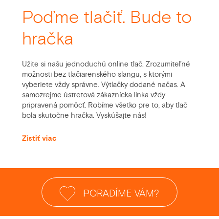
Poďme tlačiť. Bude to
hračka
Užite si našu jednoduchú online tlač. Zrozumiteľné
možnosti bez tlačiarenského slangu, s ktorými
vyberiete vždy správne. Výtlačky dodané načas. A
samozrejme ústretová zákaznícka linka vždy
pripravená pomôcť. Robíme všetko pre to, aby tlač
bola skutočne hračka. Vyskúšajte nás!
Zistiť viac
PORADÍME VÁM?