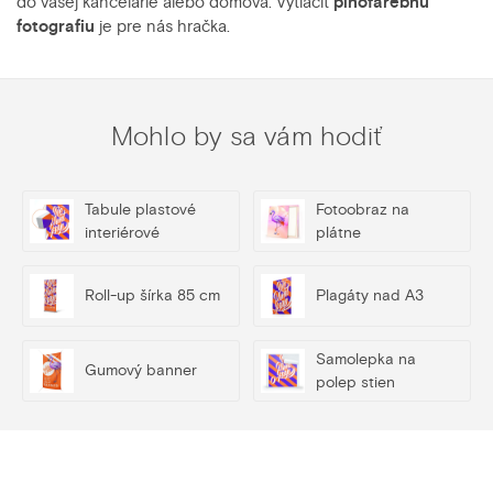
do vašej kancelárie alebo domova. Vytlačiť
plnofarebnú
fotografiu
je pre nás hračka.
Mohlo by sa vám hodiť
Tabule plastové
Fotoobraz na
interiérové
plátne
Roll-up šírka 85 cm
Plagáty nad A3
Samolepka na
Gumový banner
polep stien