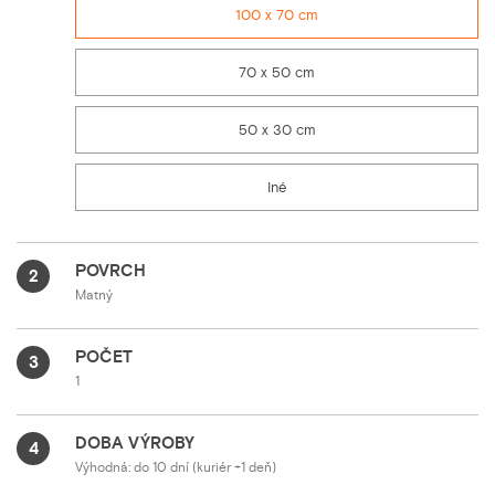
100 x 70 cm
70 x 50 cm
50 x 30 cm
Iné
POVRCH
2
Matný
POČET
3
1
DOBA VÝROBY
4
Výhodná: do 10 dní (kuriér +1 deň)