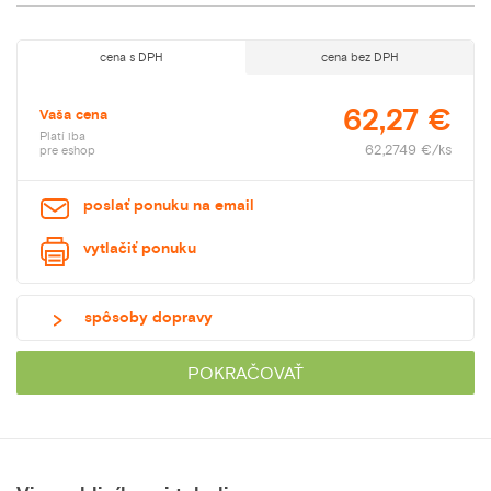
cena s DPH
cena bez DPH
62,27 €
Vaša cena
Platí iba
62,2749 €/ks
pre eshop
poslať ponuku na email
vytlačiť ponuku
spôsoby dopravy
POKRAČOVAŤ