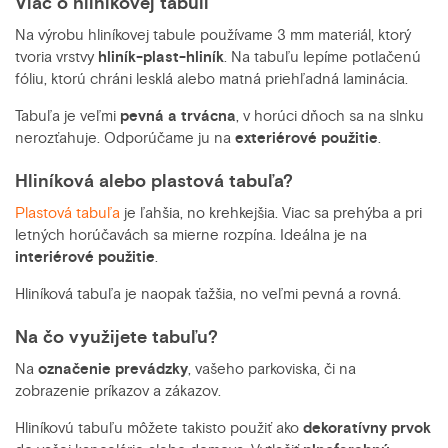
Viac o hliníkovej tabuli
Na výrobu hliníkovej tabule používame 3 mm materiál, ktorý
tvoria vrstvy
hliník-plast-hliník
. Na tabuľu lepíme potlačenú
fóliu, ktorú chráni lesklá alebo matná priehľadná laminácia.
Tabuľa je veľmi
pevná a trvácna
, v horúci dňoch sa na slnku
nerozťahuje. Odporúčame ju na
exteriérové použitie
.
Hliníková alebo plastová tabuľa?
Plastová tabuľa
je ľahšia, no krehkejšia. Viac sa prehýba a pri
letných horúčavách sa mierne rozpína. Ideálna je na
interiérové použitie
.
Hliníková tabuľa je naopak ťažšia, no veľmi pevná a rovná.
Na čo využijete tabuľu?
Na
označenie prevádzky
, vašeho parkoviska, či na
zobrazenie príkazov a zákazov.
Hliníkovú tabuľu môžete takisto použiť ako
dekoratívny prvok