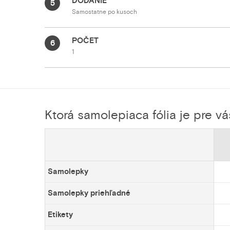
DODANIE
5
Samostatne po kusoch
POČET
6
1
Ktorá samolepiaca fólia je pre v
Samolepky
Samolepky priehľadné
Etikety