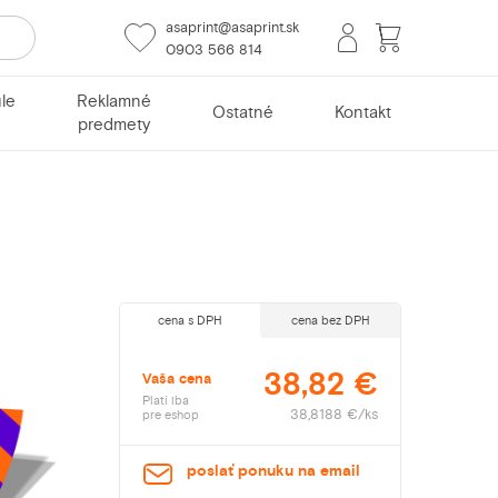
asaprint@asaprint.sk
0903 566 814
le
Reklamné
Ostatné
Kontakt
predmety
cena s DPH
cena bez DPH
38,82 €
Vaša cena
Platí iba
38,8188 €/ks
pre eshop
poslať ponuku na email