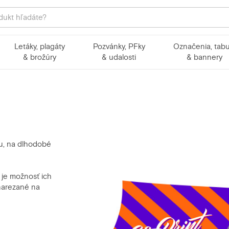
Letáky, plagáty
Pozvánky, PFky
Označenia, tabu
& brožúry
& udalosti
& bannery
ou, na dlhodobé
 je možnosť ich
 narezané na