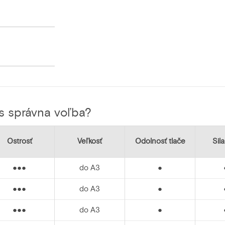
ás správna voľba?
Ostrosť
Veľkosť
Odolnosť tlače
Sila
●●●
do A3
●
●●●
do A3
●
●●●
do A3
●