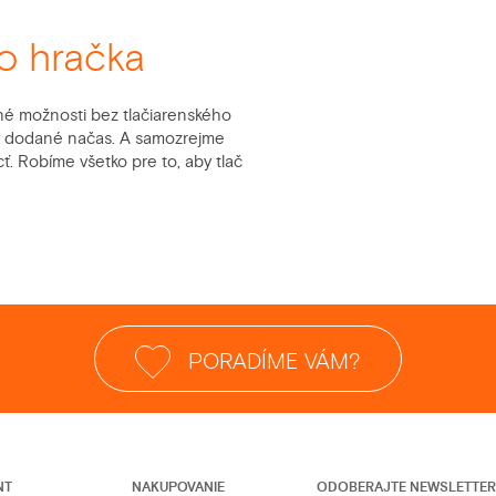
o hračka
ľné možnosti bez tlačiarenského
čky dodané načas. A samozrejme
ť. Robíme všetko pre to, aby tlač
PORADÍME VÁM?
NT
NAKUPOVANIE
ODOBERAJTE NEWSLETTER