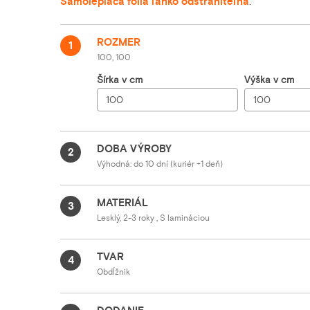
Samolepiaca fólia ľahko odstrániteľná
.
ROZMER
1
100, 100
Šírka v cm
Výška v cm
DOBA VÝROBY
2
Výhodná: do 10 dní (kuriér +1 deň)
MATERIÁL
3
Lesklý, 2-3 roky , S lamináciou
TVAR
4
Obdĺžnik