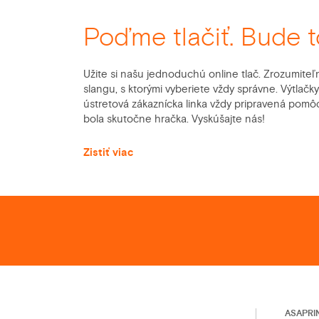
Poďme tlačiť. Bude t
Užite si našu jednoduchú online tlač. Zrozumite
slangu, s ktorými vyberiete vždy správne. Výtla
ústretová zákaznícka linka vždy pripravená pomôc
bola skutočne hračka. Vyskúšajte nás!
Zistiť viac
ASAPRI