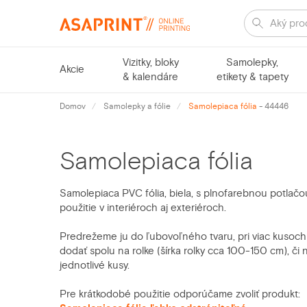
Vizitky, bloky
Samolepky,
Akcie
& kalendáre
etikety & tapety
Domov
Samolepky a fólie
Samolepiaca fólia
- 44446
Samolepiaca fólia
Samolepiaca PVC fólia, biela, s plnofarebnou potlač
použitie v interiéroch aj exteriéroch.
Predrežeme ju do ľubovoľného tvaru, pri viac kusoch
dodať spolu na rolke (šírka rolky cca 100-150 cm), či
jednotlivé kusy.
Pre krátkodobé použitie odporúčame zvoliť produkt: