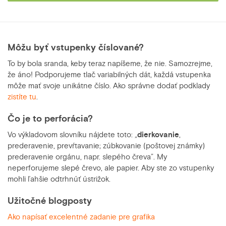
Môžu byť vstupenky číslované?
To by bola sranda, keby teraz napíšeme, že nie. Samozrejme,
že áno! Podporujeme tlač variabilných dát, každá vstupenka
môže mať svoje unikátne číslo. Ako správne dodať podklady
zistíte tu
.
Čo je to perforácia?
Vo výkladovom slovníku nájdete toto: „
dierkovanie
,
prederavenie, prevŕtavanie; zúbkovanie (poštovej známky)
prederavenie orgánu, napr. slepého čreva”. My
neperforujeme slepé črevo, ale papier. Aby ste zo vstupenky
mohli ľahšie odtrhnúť ústrižok.
Užitočné blogposty
Ako napísať excelentné zadanie pre grafika