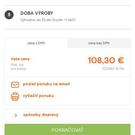
DOBA VÝROBY
5
Výhodná: do 10 dní (kuriér +1 deň)
cena s DPH
cena bez DPH
108,30 €
Vaša cena
Platí iba
0,1083 €/ks
pre eshop
poslať ponuku na email
vytlačiť ponuku
spôsoby dopravy
POKRAČOVAŤ