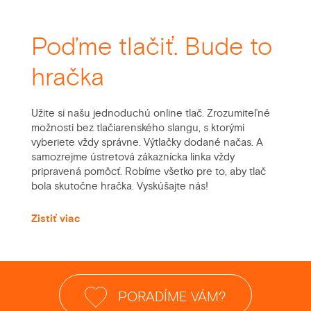
Poďme tlačiť. Bude to
hračka
Užite si našu jednoduchú online tlač. Zrozumiteľné
možnosti bez tlačiarenského slangu, s ktorými
vyberiete vždy správne. Výtlačky dodané načas. A
samozrejme ústretová zákaznícka linka vždy
pripravená pomôcť. Robíme všetko pre to, aby tlač
bola skutočne hračka. Vyskúšajte nás!
Zistiť viac
PORADÍME VÁM?