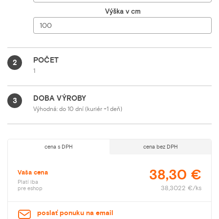
Výška v cm
POČET
2
1
DOBA VÝROBY
3
Výhodná: do 10 dní (kuriér +1 deň)
cena s DPH
cena bez DPH
38,30 €
Vaša cena
Platí iba
38,3022 €/ks
pre eshop
poslať ponuku na email