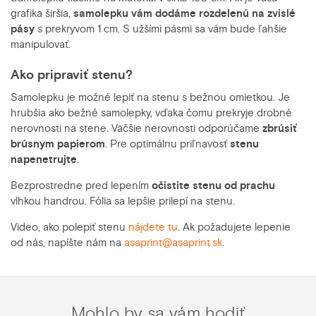
grafika širšia,
samolepku vám dodáme rozdelenú na zvislé
pásy
s prekryvom 1 cm. S užšími pásmi sa vám bude ľahšie
manipulovať.
Ako pripraviť stenu?
Samolepku je možné lepiť na stenu s bežnou omietkou. Je
hrubšia ako bežné samolepky, vďaka čomu prekryje drobné
nerovnosti na stene. Väčšie nerovnosti odporúčame
zbrúsiť
brúsnym papierom
. Pre optimálnu priľnavosť
stenu
napenetrujte
.
Bezprostredne pred lepením
očistite stenu od prachu
vlhkou handrou. Fólia sa lepšie prilepí na stenu.
Video, ako polepiť stenu
nájdete tu
. Ak požadujete lepenie
od nás, napíšte nám na
asaprint@asaprint.sk
.
Mohlo by sa vám hodiť