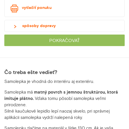
vytlačiť ponuku
spôsoby dopravy
POKRAČOVAŤ
Čo treba ešte vedieť?
Samolepka je vhodná do interiéru aj exteriéru.
Samolepka má
matný povrch s jemnou štruktúrou, ktorá
imituje plátno.
Vďaka tomu pôsobí samolepka veľmi
prirodzene.
Silné kaučukové lepidlo lepí naozaj skvelo, pri správnej
aplikácii samolepka vydrží nalepená roky.
Samolepku tlačíme na materiál v šírke 130 cm. Ak je vaša