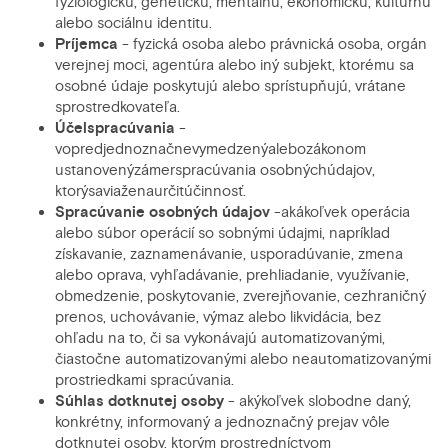
fyziologickú, genetickú, mentálnu, ekonomickú, kultúrnu
alebo sociálnu identitu.
Príjemca
- fyzická osoba alebo právnická osoba, orgán
verejnej moci, agentúra alebo iný subjekt, ktorému sa
osobné údaje poskytujú alebo sprístupňujú, vrátane
sprostredkovateľa.
Účel
spracúvania
-
vopredjednoznačnevymedzenýalebozákonom
ustanovenýzámerspracúvania osobnýchúdajov,
ktorýsaviaženaurčitúčinnosť.
Spracúvanie
osobných
údajov
-akákoľvek operácia
alebo súbor operácií so sobnými údajmi, napríklad
získavanie, zaznamenávanie, usporadúvanie, zmena
alebo oprava, vyhľadávanie, prehliadanie, využívanie,
obmedzenie, poskytovanie, zverejňovanie, cezhraničný
prenos, uchovávanie, výmaz alebo likvidácia, bez
ohľadu na to, či sa vykonávajú automatizovanými,
čiastočne automatizovanými alebo neautomatizovanými
prostriedkami spracúvania.
Súhlas dotknutej osoby
- akýkoľvek slobodne daný,
konkrétny, informovaný a jednoznačný prejav vôle
dotknutej osoby, ktorým prostredníctvom