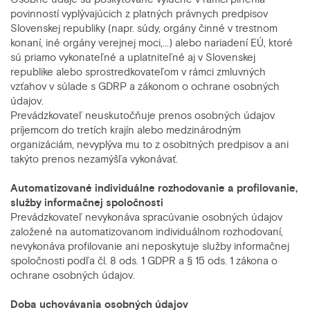
povinností vyplývajúcich z platných právnych predpisov
Slovenskej republiky (napr. súdy, orgány činné v trestnom
konaní, iné orgány verejnej moci,...) alebo nariadení EÚ, ktoré
sú priamo vykonateľné a uplatniteľné aj v Slovenskej
republike alebo sprostredkovateľom v rámci zmluvných
vzťahov v súlade s GDRP a zákonom o ochrane osobných
údajov.
Prevádzkovateľ neuskutočňuje prenos osobných údajov
príjemcom do tretích krajín alebo medzinárodným
organizáciám, nevyplýva mu to z osobitných predpisov a ani
takýto prenos nezamýšľa vykonávať.
Automatizované individuálne rozhodovanie a profilovanie,
služby informačnej spoločnosti
Prevádzkovateľ nevykonáva spracúvanie osobných údajov
založené na automatizovanom individuálnom rozhodovaní,
nevykonáva profilovanie ani neposkytuje služby informačnej
spoločnosti podľa čl. 8 ods. 1 GDPR a § 15 ods. 1 zákona o
ochrane osobných údajov.
Doba uchovávania osobných údajov