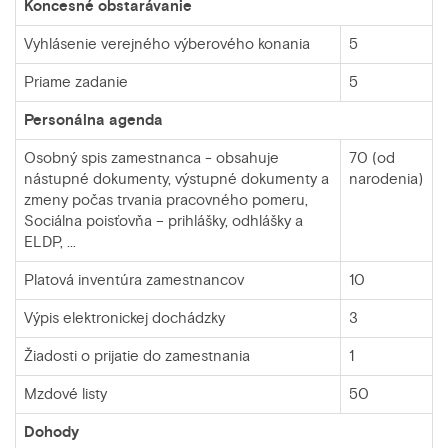
Koncesné obstarávanie
Vyhlásenie verejného výberového konania
5
Priame zadanie
5
Personálna agenda
Osobný spis zamestnanca - obsahuje
70 (od
nástupné dokumenty, výstupné dokumenty a
narodenia)
zmeny počas trvania pracovného pomeru,
Sociálna poisťovňa – prihlášky, odhlášky a
ELDP, ...
Platová inventúra zamestnancov
10
Výpis elektronickej dochádzky
3
Žiadosti o prijatie do zamestnania
1
Mzdové listy
50
Dohody