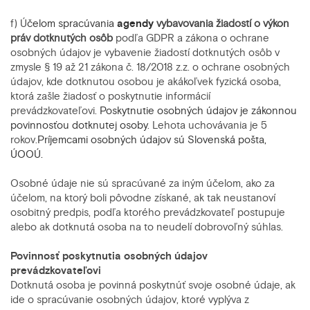
f)
Ú
čelom spracúvania
agendy
vybavovania
žiadostí o výkon
práv dotknutých osôb
podľa
GDPR a zákona o ochrane
osobných údajov je vybavenie žiadostí dotknutých osôb v
zmysle § 19 až 21 zákona č. 18/2018 z.z. o ochrane osobných
údajov, kde dotknutou osobou je akákoľvek fyzická osoba,
ktorá zašle žiadosť o poskytnutie informácií
prevádzkovateľovi.
Poskytnutie osobných údajov je zákonnou
povinnosťou dotknutej osoby
. Lehota uchovávania je 5
rokov.
Príjemcami osobných údajov sú Slovenská pošta,
ÚOOÚ.
Osobné údaje nie sú spracúvané za iným účelom, ako za
účelom, na ktorý boli pôvodne získané, ak tak neustanoví
osobitný predpis, podľa ktorého prevádzkovateľ postupuje
alebo ak dotknutá osoba na to neudelí dobrovoľný súhlas.
Povinnosť poskytnutia osobných údajov
prevádzkovateľovi
Dotknutá osoba je povinná poskytnúť svoje osobné údaje, ak
ide o spracúvanie osobných údajov, ktoré vyplýva z