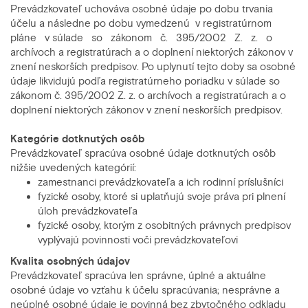
Prevádzkovateľ uchováva osobné údaje po dobu trvania
účelu a následne po dobu vymedzenú v registratúrnom
pláne v súlade so zákonom č. 395/2002 Z. z. o
archívoch a registratúrach a o doplnení niektorých zákonov v
znení neskorších predpisov. Po uplynutí tejto doby sa osobné
údaje likvidujú podľa registratúrneho poriadku v súlade so
zákonom č. 395/2002 Z. z. o archívoch a registratúrach a o
doplnení niektorých zákonov v znení neskorších predpisov.
Kategórie dotknutých osôb
Prevádzkovateľ spracúva osobné údaje dotknutých osôb
nižšie uvedených kategórií:
zamestnanci prevádzkovateľa a ich rodinní príslušníci
fyzické osoby, ktoré si uplatňujú svoje práva pri plnení
úloh prevádzkovateľa
fyzické osoby, ktorým z osobitných právnych predpisov
vyplývajú povinnosti voči prevádzkovateľovi
Kvalita osobných údajov
Prevádzkovateľ spracúva len správne, úplné a aktuálne
osobné údaje vo vzťahu k účelu spracúvania; nesprávne a
neúplné osobné údaje je povinná bez zbytočného odkladu