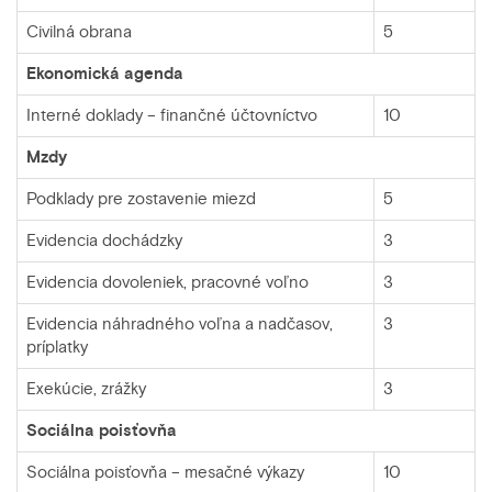
Civilná obrana
5
Ekonomická agenda
Interné doklady – finančné účtovníctvo
10
Mzdy
Podklady pre zostavenie miezd
5
Evidencia dochádzky
3
Evidencia dovoleniek, pracovné voľno
3
Evidencia náhradného voľna a nadčasov,
3
príplatky
Exekúcie, zrážky
3
Sociálna poisťovňa
Sociálna poisťovňa – mesačné výkazy
10