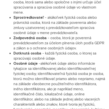
osoba, ktorá sama alebo spoločne s inými určuje účel
spracúvania a spracúva osobné údaje vo vlastnom
mene.
Sprostredkovateľ
- akákoľvek fyzická osoba alebo
právnická osoba, ktorá na základe poverenia alebo
zmluvy uzatvorenej s prevádzkovateľom spracúva
osobné údaje v mene prevádzkovateľa.
Zodpovedná
osoba
- osoba, ktorá je poverená
prevádzkovateľom za účelom plnenia úloh podľa GDPR
a zákon a o ochrane osobných údajov.
Dotknutá
osoba
- každá fyzická osoba, o ktorej sa
spracúvajú osobné údaje.
Osobné údaje
-akékoľvek údaje alebo informácie
tykajúce sa identifikovanej alebo identifikovateľnej
fyzickej osoby; identifikovateľná fyzická osoba je osoba,
ktorú možno identifikovať priamo alebo nepriamo, najmä
na základe všeobecne použiteľného identifikátora,
iného identifikátora, ako je napríklad meno,
identifikačné číslo, lokalizačné údaje, online
identifikátor, alebo na základe jednej alebo viacerých
charakteristík alebo znakov, ktoré tvoria jej fyzickú,