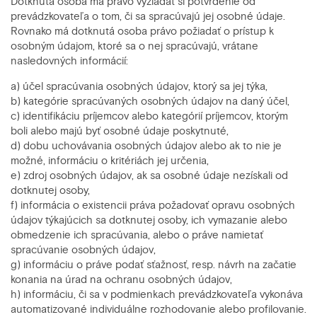
Dotknutá osoba má právo vyžiadať si potvrdenie od
prevádzkovateľa o tom, či sa spracúvajú jej osobné údaje.
Rovnako má dotknutá osoba právo požiadať o prístup k
osobným údajom, ktoré sa o nej spracúvajú, vrátane
nasledovných informácií:
a) účel spracúvania osobných údajov, ktorý sa jej týka,
b) kategórie spracúvaných osobných údajov na daný účel,
c) identifikáciu príjemcov alebo kategórií príjemcov, ktorým
boli alebo majú byť osobné údaje poskytnuté,
d) dobu uchovávania osobných údajov alebo ak to nie je
možné, informáciu o kritériách jej určenia,
e) zdroj osobných údajov, ak sa osobné údaje nezískali od
dotknutej osoby,
f) informácia o existencii práva požadovať opravu osobných
údajov týkajúcich sa dotknutej osoby, ich vymazanie alebo
obmedzenie ich spracúvania, alebo o práve namietať
spracúvanie osobných údajov,
g) informáciu o práve podať sťažnosť, resp. návrh na začatie
konania na úrad na ochranu osobných údajov,
h) informáciu, či sa v podmienkach prevádzkovateľa vykonáva
automatizované individuálne rozhodovanie alebo profilovanie.