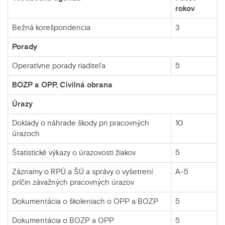
rokov
Bežná korešpondencia
3
Porady
Operatívne porady riaditeľa
5
BOZP a OPP, Civilná obrana
Úrazy
Doklady o náhrade škody pri pracovných
10
úrazoch
Štatistické výkazy o úrazovosti žiakov
5
Záznamy o RPÚ a ŠÚ a správy o vyšetrení
A-5
príčin závažných pracovných úrazov
Dokumentácia o školeniach o OPP a BOZP
5
Dokumentácia o BOZP a OPP
5