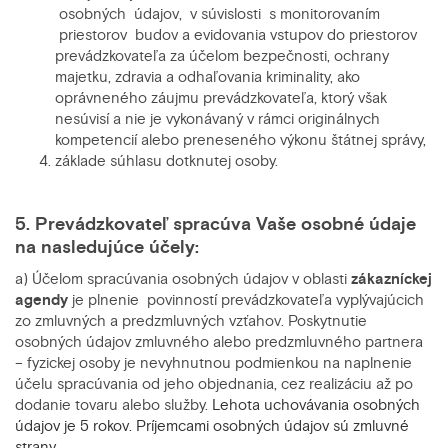
osobných údajov, v súvislosti s monitorovaním
priestorov budov a evidovania vstupov do priestorov
prevádzkovateľa za účelom bezpečnosti, ochrany
majetku, zdravia a odhaľovania kriminality, ako
oprávneného záujmu prevádzkovateľa, ktorý však
nesúvisí a nie je vykonávaný v rámci originálnych
kompetencií alebo preneseného výkonu štátnej správy,
základe súhlasu dotknutej osoby.
5. Prevádzkovateľ spracúva Vaše osobné údaje
na nasledujúce účely:
a) Účelom spracúvania osobných údajov v oblasti
zákazníckej
agendy
je plnenie
povinností prevádzkovateľa vyplývajúcich
zo zmluvných a predzmluvných vzťahov. Poskytnutie
osobných údajov zmluvného alebo predzmluvného partnera
– fyzickej osoby je nevyhnutnou podmienkou na naplnenie
účelu spracúvania od jeho objednania, cez realizáciu až po
dodanie tovaru alebo služby.
Lehota uchovávania osobných
údajov je 5 rokov. Príjemcami osobných údajov sú zmluvné
strany.