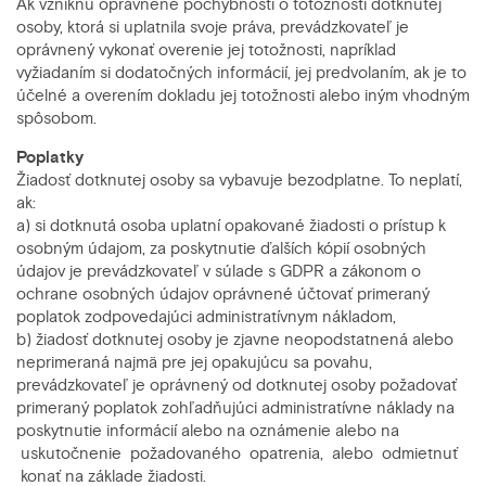
Ak vzniknú oprávnené pochybnosti o totožnosti dotknutej
osoby, ktorá si uplatnila svoje práva, prevádzkovateľ je
oprávnený vykonať overenie jej totožnosti, napríklad
vyžiadaním si dodatočných informácií, jej predvolaním, ak je to
účelné a overením dokladu jej totožnosti alebo iným vhodným
spôsobom.
Poplatky
Žiadosť dotknutej osoby sa vybavuje bezodplatne. To neplatí,
ak:
a) si dotknutá osoba uplatní opakované žiadosti o prístup k
osobným údajom, za poskytnutie ďalších kópií osobných
údajov je prevádzkovateľ v súlade s GDPR a zákonom o
ochrane osobných údajov oprávnené účtovať primeraný
poplatok zodpovedajúci administratívnym nákladom,
b) žiadosť dotknutej osoby je zjavne neopodstatnená alebo
neprimeraná najmä pre jej opakujúcu sa povahu,
prevádzkovateľ je oprávnený od dotknutej osoby požadovať
primeraný poplatok zohľadňujúci administratívne náklady na
poskytnutie informácií alebo na oznámenie alebo na
uskutočnenie požadovaného opatrenia, alebo odmietnuť
konať na základe žiadosti.