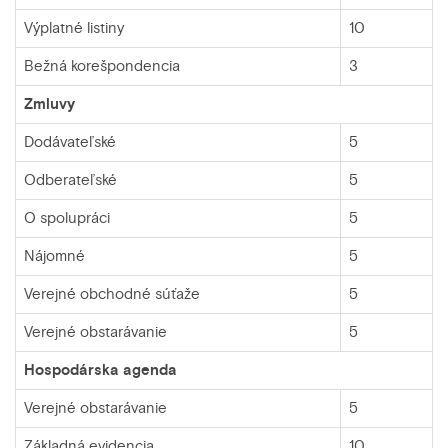
Výplatné listiny
10
Bežná korešpondencia
3
Zmluvy
Dodávateľské
5
Odberateľské
5
O spolupráci
5
Nájomné
5
Verejné obchodné súťaže
5
Verejné obstarávanie
5
Hospodárska agenda
Verejné obstarávanie
5
Základná evidencia
10