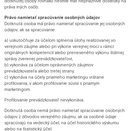
dotknutej osoby rovnako nesmie mať nepriaznivé dôsledky na
práva iných osôb.
Právo namietať spracúvanie osobných údajov
Dotknutá osoba má právo namietať spracúvanie jej osobných
údajov, ak sa spracúvanie:
a) uskutočňuje za účelom splnenia úlohy realizovanej vo
verejnom záujme alebo pri výkone verejnej moci v rámci
originálnych kompetencií alebo preneseného výkonu štátnej
správy zverenej prevádzkovateľovi,
b) vykonáva za účelom oprávnených záujmov
prevádzkovateľa alebo tretej strany,
c) vykonáva na účely priameho marketingu vrátane
profilovania, v akom profilovanie súvisí s priamym
marketingom.
Profilovanie prevádzkovateľ nevykonáva.
Dotknutá osoba nemá právo namietať spracúvanie osobných
údajov z dôvodov verejného záujmu, ak sa osobné údaje
spracúvajú na vedecký účel, na účel historického výskumu
alebo na štatistický účel.