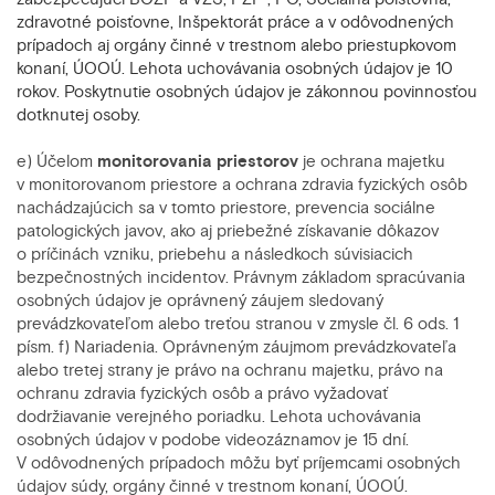
zdravotné poisťovne, Inšpektorát práce a v odôvodnených
prípadoch aj orgány činné v trestnom alebo priestupkovom
konaní, ÚOOÚ. Lehota uchovávania osobných údajov je 10
rokov. Poskytnutie osobných údajov je zákonnou povinnosťou
dotknutej osoby.
e) Účelom
monitorovania priestorov
je ochrana majetku
v monitorovanom priestore a ochrana zdravia fyzických osôb
nachádzajúcich sa v tomto priestore, prevencia sociálne
patologických javov, ako aj priebežné získavanie dôkazov
o príčinách vzniku, priebehu a následkoch súvisiacich
bezpečnostných incidentov. Právnym základom spracúvania
osobných údajov je oprávnený záujem sledovaný
prevádzkovateľom alebo treťou stranou v zmysle čl. 6 ods. 1
písm. f) Nariadenia. Oprávneným záujmom prevádzkovateľa
alebo tretej strany je právo na ochranu majetku, právo na
ochranu zdravia fyzických osôb a právo vyžadovať
dodržiavanie verejného poriadku. Lehota uchovávania
osobných údajov v podobe videozáznamov je 15 dní.
V odôvodnených prípadoch môžu byť príjemcami osobných
údajov súdy, orgány činné v trestnom konaní, ÚOOÚ.