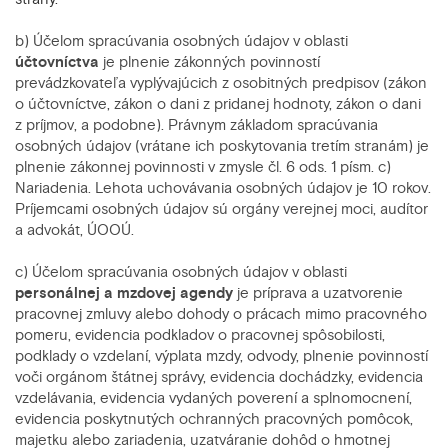
b) Účelom spracúvania osobných údajov v oblasti
účtovníctva
je plnenie zákonných povinností
prevádzkovateľa vyplývajúcich z osobitných predpisov (zákon
o účtovníctve, zákon o dani z pridanej hodnoty, zákon o dani
z príjmov, a podobne). Právnym základom spracúvania
osobných údajov (vrátane ich poskytovania tretím stranám) je
plnenie zákonnej povinnosti v zmysle čl. 6 ods. 1 písm. c)
Nariadenia. Lehota uchovávania osobných údajov je 10 rokov.
Príjemcami osobných údajov sú orgány verejnej moci, audítor
a advokát, ÚOOÚ.
c) Účelom
spracúvania osobných údajov v oblasti
personálnej a mzdovej agendy
je príprava a uzatvorenie
pracovnej zmluvy alebo dohody o prácach mimo pracovného
pomeru, evidencia podkladov o pracovnej spôsobilosti,
podklady o vzdelaní, výplata mzdy, odvody, plnenie povinností
voči orgánom štátnej správy, evidencia dochádzky, evidencia
vzdelávania, evidencia vydaných poverení a splnomocnení,
evidencia poskytnutých ochranných pracovných pomôcok,
majetku alebo zariadenia, uzatváranie dohôd o hmotnej