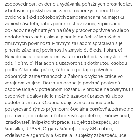
zodpovednosti, evidencia vydávania peňažných prostriedkov
v hotovosti, poskytovanie zamestnaneckých benefitov,
evidencia škôd spôsobených zamestnancami na majetku
zamestnávateľa, zabezpečenie stravovania, kopírovanie
dokladov nevyhnutných na účely pracovnoprávneho alebo
obdobného vzťahu, ako aj plnenie ďalších zákonných a
zmluvných povinností. Právnym základom spracúvania je
plnenie zákonnej povinnosti v zmysle čl. 6 ods. 1 písm. c)
Nariadenia a pracovná zmluva alebo dohoda v zmysle čl. 6
ods. 1 písm. b) Nariadenia uzatvorená s dotknutou osobou
podľa Zákonníka práce, Zákona o pedagogických a
odborných zamestnancoch a Zákona o výkone práce vo
verejnom záujme. Dotknutá osoba je povinná poskytnúť
osobné údaje v potrebnom rozsahu; v prípade neposkytnutia
osobných údajov nie je možné uzatvoriť pracovnú alebo
obdobnú zmluvu. Osobné údaje zamestnanca budú
poskytované týmto príjemcom: Sociálna poisťovňa, zdravotné
poisťovne, doplnkové dôchodkové sporiteľne, Daňový úrad,
zriaďovateľ, Inšpektorát práce, subjekt zabezpečujúci
štatistiku, ÚPSVR, Orgány štátnej správy SR a obce,
vzdelávacie agentúry a školitelia, subjekty zabezpečujúce