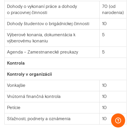
Dohody o vykonaní práce a dohody
70 (od
o pracovnej činnosti
narodenia)
Dohody študentov o brigádnickej činnosti
10
Výberové konania, dokumentácia k
5
výberovému konaniu
Agenda – Zamestnanecké preukazy
5
Kontrola
Kontroly v organizácii
Vonkajšie
10
Vnútorná finančná kontrola
10
Petície
10
Sťažnosti, podnety a oznámenia
10