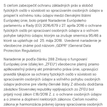
S cieľom zabezpečiť ochranu základných práv a slobôd
fyzických osôb v súvislosti so spracúvaním osobných údajov a
prispieť k voľnému toku údajov medzi členskými štátmi
Európskej únie, bolo prijaté Nariadenie Európskeho
parlamentu a Rady (EÚ) 2016/679 z 27. apríla 2016 o ochrane
fyzických osôb pri spracúvaní osobných údajov a o voľnom
pohybe takýchto údajov, ktorým sa zrušuje smernica 95/46 a
ktoré sa uplatňuje od 25. mája 2018. Uvedené nariadenie je
všeobecne známe pod názvom „GDPR“ (General Data
Protection Regulation).
Nariadenie je podľa článku 288 Zmluvy o fungovaní
Európskej únie (ďalej len „ZFEU“) všeobecne platný, priamo
aplikovateľný právny akt primárneho práva únie, upravujúci
pravidlá týkajúce sa ochrany fyzických osôb v súvislosti so
spracúvaním osobných údajov a voľného pohybu osobných
údajov jednotne pre všetky členské štáty. Z dôvodu dodržania
záväzkov Slovenskej republiky vyplývajúcich zo ZFEU bol
prijatý nový zákon č.18/2018 Z. z. o ochrane osobných údajov
a o zmene a doplnení niektorých zákonov. Cieľom nového
zákona je harmonizácia právnej úpravy spracúvania osobných