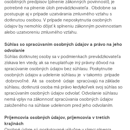
osobitných predpisov (plnenie zákonných povinností), je
potrebné na plnenie úloh prevádzkovateľa . Obdobne sa
postupuje aj v prípade uzatvárania zmluvného vzťahu s
dotknutou osobou. V prípade neposkytnutia osobných
údajov by nemohlo dôjsť k splneniu zákonným povinnostiam
alebo uzatvoreniu zmluvného vzťahu.
Súhlas so spracúvaním osobných údajov a právo na jeho
odvolanie
Súhlas dotknutej osoby sa v podmienkach prevádzkovateľa
získava len vtedy, ak sa neuplatňuje iný právny dôvod na
spracúvanie osobných údajov bez súhlasu. Poskytnutie
osobných údajov a udelenie súhlasu je v takomto prípade
dobrovoľné. Ak sa osobné údaje spracúvajú na základe
súhlasu, dotknutá osoba má právo kedykoľvek svoj súhlas so
spracúvaním osobných údajov odvolať. Odvolanie súhlasu
nemá vplyv na zákonnosť spracúvania osobných údajov
založeného na súhlase udelenom pred jeho odvolaním.
Príjemcovia osobných údajov, príjemcovia v tretích
krajinách
Osobné údaje sú poskytované výlučne v rámci plnenia