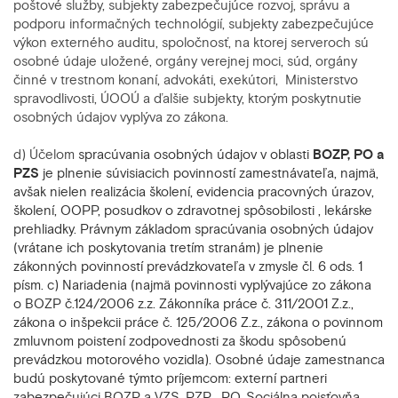
poštové služby, subjekty zabezpečujúce rozvoj, správu a
podporu informačných technológií, subjekty zabezpečujúce
výkon externého auditu, spoločnosť, na ktorej serveroch sú
osobné údaje uložené, orgány verejnej moci, súd, orgány
činné v trestnom konaní, advokáti, exekútori, Ministerstvo
spravodlivosti, ÚOOÚ a ďalšie subjekty, ktorým poskytnutie
osobných údajov vyplýva zo zákona.
d) Účelom
spracúvania osobných údajov v oblasti
BOZP, PO a
PZS
je plnenie súvisiacich povinností zamestnávateľa, najmä,
avšak nielen realizácia školení, evidencia pracovných úrazov,
školení, OOPP, posudkov o zdravotnej spôsobilosti , lekárske
prehliadky. Právnym základom spracúvania osobných údajov
(vrátane ich poskytovania tretím stranám) je plnenie
zákonných povinností prevádzkovateľa v zmysle čl. 6 ods. 1
písm. c) Nariadenia (najmä povinnosti vyplývajúce zo zákona
o BOZP č.124/2006 z.z. Zákonníka práce č. 311/2001 Z.z.,
zákona o inšpekcii práce č. 125/2006 Z.z., zákona o povinnom
zmluvnom poistení zodpovednosti za škodu spôsobenú
prevádzkou motorového vozidla). Osobné údaje zamestnanca
budú poskytované týmto príjemcom: externí partneri
zabezpečujúci BOZP a VZS, PZP , PO, Sociálna poisťovňa,