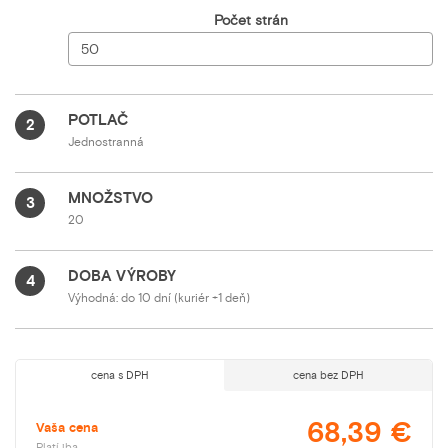
Počet strán
POTLAČ
2
Jednostranná
MNOŽSTVO
3
20
DOBA VÝROBY
4
Výhodná: do 10 dní (kuriér +1 deň)
cena s DPH
cena bez DPH
68,39 €
Vaša cena
Platí iba