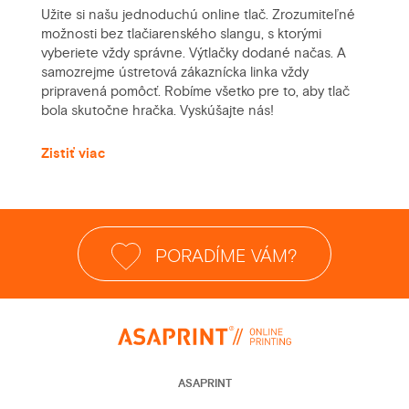
Užite si našu jednoduchú online tlač. Zrozumiteľné
možnosti bez tlačiarenského slangu, s ktorými
vyberiete vždy správne. Výtlačky dodané načas. A
samozrejme ústretová zákaznícka linka vždy
pripravená pomôcť. Robíme všetko pre to, aby tlač
bola skutočne hračka. Vyskúšajte nás!
Zistiť viac
PORADÍME VÁM?
ASAPRINT