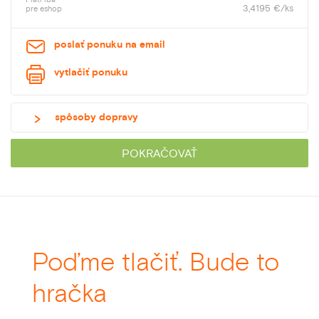
3,4195 €/ks
pre eshop
poslať ponuku na email
vytlačiť ponuku
spôsoby dopravy
POKRAČOVAŤ
Poďme tlačiť. Bude to
hračka