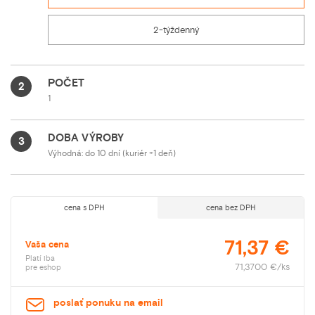
2-týždenný
POČET
2
1
DOBA VÝROBY
3
Výhodná: do 10 dní (kuriér +1 deň)
cena s DPH
cena bez DPH
71,37 €
Vaša cena
Platí iba
71,3700 €/ks
pre eshop
poslať ponuku na email