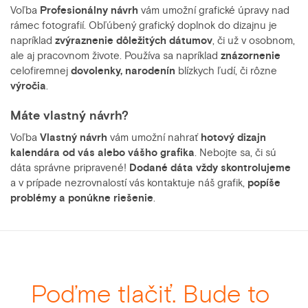
Voľba
Profesionálny návrh
vám umožní grafické úpravy nad
rámec fotografií. Obľúbený grafický doplnok do dizajnu je
napríklad
zvýraznenie dôležitých dátumov
, či už v osobnom,
ale aj pracovnom živote. Používa sa napríklad
znázornenie
celofiremnej
dovolenky, narodenín
blízkych ľudí, či rôzne
výročia
.
Máte vlastný návrh?
Voľba
Vlastný
návrh
vám umožní nahrať
hotový dizajn
kalendára od vás alebo vášho grafika
. Nebojte sa, či sú
dáta správne pripravené!
Dodané dáta vždy skontrolujeme
a v prípade nezrovnalostí vás kontaktuje náš grafik,
popíše
problémy a ponúkne riešenie
.
Poďme tlačiť. Bude to