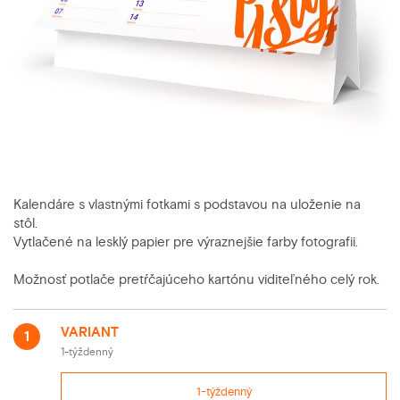
Kalendáre s vlastnými fotkami s podstavou na uloženie na
stôl.
Vytlačené na lesklý papier pre výraznejšie farby fotografii.
Možnosť potlače pretŕčajúceho kartónu viditeľného celý rok.
VARIANT
1
1-týždenný
1-týždenný